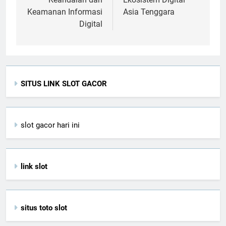
Keamanan Informasi
Asia Tenggara
Digital
SITUS LINK SLOT GACOR
slot gacor hari ini
link slot
situs toto slot