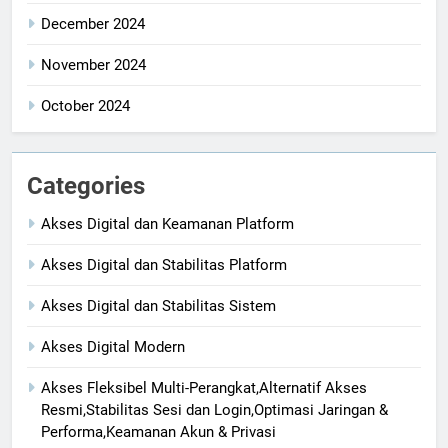
December 2024
November 2024
October 2024
Categories
Akses Digital dan Keamanan Platform
Akses Digital dan Stabilitas Platform
Akses Digital dan Stabilitas Sistem
Akses Digital Modern
Akses Fleksibel Multi-Perangkat,Alternatif Akses
Resmi,Stabilitas Sesi dan Login,Optimasi Jaringan &
Performa,Keamanan Akun & Privasi