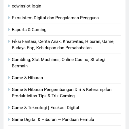
edwinslot login
Ekosistem Digital dan Pengalaman Pengguna
Esports & Gaming
Fiksi Fantasi, Cerita Anak, Kreativitas, Hiburan, Game,
Budaya Pop, Kehidupan dan Persahabatan
Gambling, Slot Machines, Online Casino, Strategi
Bermain
Game & Hiburan
Game & Hiburan Pengembangan Diri & Keterampilan
Produktivitas Tips & Trik Gaming
Game & Teknologi | Edukasi Digital
Game Digital & Hiburan — Panduan Pemula