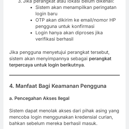
Jika perangkat atau lokasi belum dikenali:
Sistem akan menampilkan peringatan
login baru
OTP akan dikirim ke email/nomor HP
pengguna untuk konfirmasi
Login hanya akan diproses jika
verifikasi berhasil
Jika pengguna menyetujui perangkat tersebut,
sistem akan menyimpannya sebagai
perangkat
terpercaya untuk login berikutnya
.
4. Manfaat Bagi Keamanan Pengguna
a.
Pencegahan Akses Ilegal
Sistem dapat menolak akses dari pihak asing yang
mencoba login menggunakan kredensial curian,
bahkan sebelum mereka berhasil masuk.