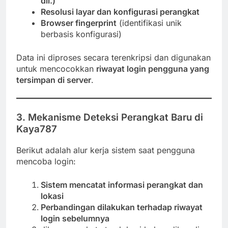
dll.)
Resolusi layar dan konfigurasi perangkat
Browser fingerprint
(identifikasi unik
berbasis konfigurasi)
Data ini diproses secara terenkripsi dan digunakan
untuk mencocokkan
riwayat login pengguna yang
tersimpan di server
.
3. Mekanisme Deteksi Perangkat Baru di
Kaya787
Berikut adalah alur kerja sistem saat pengguna
mencoba login:
Sistem mencatat informasi perangkat dan
lokasi
Perbandingan dilakukan terhadap riwayat
login sebelumnya