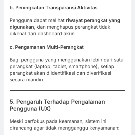
b.
Peningkatan Transparansi Aktivitas
Pengguna dapat melihat
riwayat perangkat yang
digunakan
, dan menghapus perangkat tidak
dikenal dari dashboard akun.
c.
Pengamanan Multi-Perangkat
Bagi pengguna yang menggunakan lebih dari satu
perangkat (laptop, tablet, smartphone), setiap
perangkat akan diidentifikasi dan diverifikasi
secara mandiri.
5. Pengaruh Terhadap Pengalaman
Pengguna (UX)
Meski berfokus pada keamanan, sistem ini
dirancang agar tidak mengganggu kenyamanan: