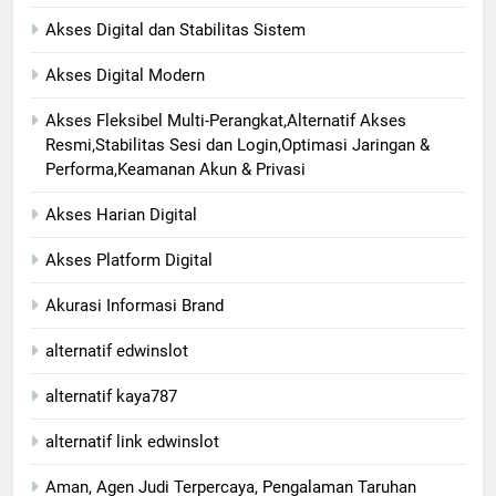
Akses Digital dan Stabilitas Sistem
Akses Digital Modern
Akses Fleksibel Multi-Perangkat,Alternatif Akses
Resmi,Stabilitas Sesi dan Login,Optimasi Jaringan &
Performa,Keamanan Akun & Privasi
Akses Harian Digital
Akses Platform Digital
Akurasi Informasi Brand
alternatif edwinslot
alternatif kaya787
alternatif link edwinslot
Aman, Agen Judi Terpercaya, Pengalaman Taruhan