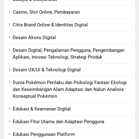
Casino, Slot Online, Pembayaran
Citra Brand Online & Identitas Digital
Desain Akses Digital
Desain Digital, Pengalaman Pengguna, Pengembangan
Aplikasi, Inovasi Teknologi, Strategi Produk
Desain UX/UI & Teknologi Digital
Dunia Pokémon Perilaku dan Psikologi Fantasi Ekologi
dan Keseimbangan Alam Adaptasi dan Naluri Analisis
Konseptual Pokémon
Edukasi & Keamanan Digital
Edukasi Fitur Utama dan Adaptasi Pengguna
Edukasi Penggunaan Platform