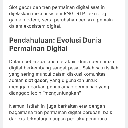
Slot gacor dan tren permainan digital saat ini
dijelaskan melalui sistem RNG, RTP, teknologi
game modern, serta perubahan perilaku pemain
dalam ekosistem digital.
Pendahuluan: Evolusi Dunia
Permainan Digital
Dalam beberapa tahun terakhir, dunia permainan
digital berkembang sangat pesat. Salah satu istilah
yang sering muncul dalam diskusi komunitas
adalah
slot gacor
, yang digunakan untuk
menggambarkan pengalaman permainan yang
dianggap lebih “menguntungkan”.
Namun, istilah ini juga berkaitan erat dengan
bagaimana tren permainan digital berubah, baik
dari sisi teknologi maupun perilaku pengguna.