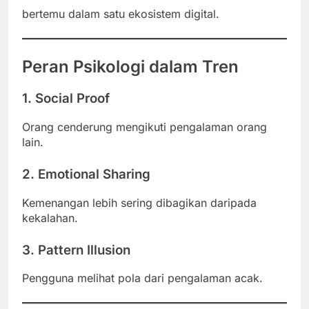
bertemu dalam satu ekosistem digital.
Peran Psikologi dalam Tren
1. Social Proof
Orang cenderung mengikuti pengalaman orang
lain.
2. Emotional Sharing
Kemenangan lebih sering dibagikan daripada
kekalahan.
3. Pattern Illusion
Pengguna melihat pola dari pengalaman acak.