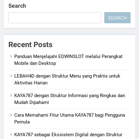
Search
SEARCH
Recent Posts
Panduan Menjelajahi EDWINSLOT melalui Perangkat
Mobile dan Desktop
LEBAH4D dengan Struktur Menu yang Praktis untuk
Aktivitas Harian
KAYA787 dengan Struktur Informasi yang Ringkas dan
Mudah Dipahami
Cara Memahami Fitur Utama KAYA787 bagi Pengguna
Pemula
KAYA787 sebagai Ekosistem Digital dengan Struktur