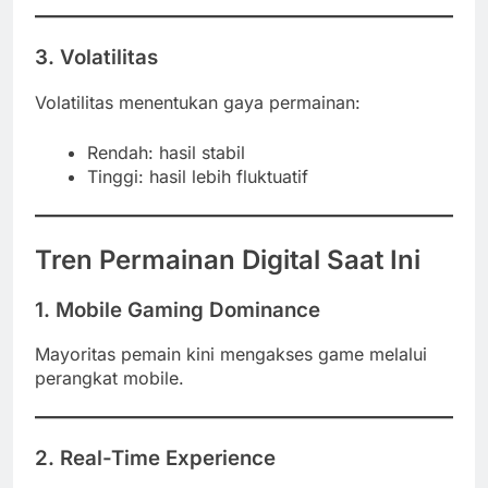
3. Volatilitas
Volatilitas menentukan gaya permainan:
Rendah: hasil stabil
Tinggi: hasil lebih fluktuatif
Tren Permainan Digital Saat Ini
1. Mobile Gaming Dominance
Mayoritas pemain kini mengakses game melalui
perangkat mobile.
2. Real-Time Experience