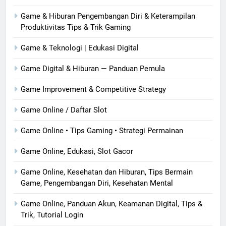
Game & Hiburan Pengembangan Diri & Keterampilan
Produktivitas Tips & Trik Gaming
Game & Teknologi | Edukasi Digital
Game Digital & Hiburan — Panduan Pemula
Game Improvement & Competitive Strategy
Game Online / Daftar Slot
Game Online • Tips Gaming • Strategi Permainan
Game Online, Edukasi, Slot Gacor
Game Online, Kesehatan dan Hiburan, Tips Bermain
Game, Pengembangan Diri, Kesehatan Mental
Game Online, Panduan Akun, Keamanan Digital, Tips &
Trik, Tutorial Login