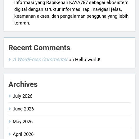
Informasi yang RapiKenali KAYA787 sebagai ekosistem
digital dengan struktur informasi rapi, navigasi jelas,
keamanan akses, dan pengalaman pengguna yang lebih
terarah.
Recent Comments
A WordPress Commenter
on
Hello world!
Archives
July 2026
June 2026
May 2026
April 2026