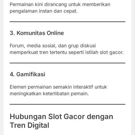
Permainan kini dirancang untuk memberikan
pengalaman instan dan cepat.
3. Komunitas Online
Forum, media sosial, dan grup diskusi
memperkuat tren tertentu seperti istilah slot gacor.
4. Gamifikasi
Elemen permainan semakin interaktif untuk
meningkatkan keterlibatan pemain.
Hubungan Slot Gacor dengan
Tren Digital