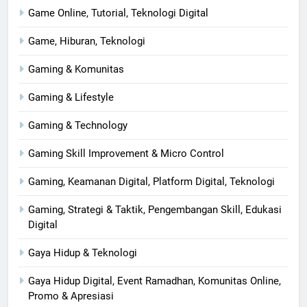
Game Online, Tutorial, Teknologi Digital
Game, Hiburan, Teknologi
Gaming & Komunitas
Gaming & Lifestyle
Gaming & Technology
Gaming Skill Improvement & Micro Control
Gaming, Keamanan Digital, Platform Digital, Teknologi
Gaming, Strategi & Taktik, Pengembangan Skill, Edukasi
Digital
Gaya Hidup & Teknologi
Gaya Hidup Digital, Event Ramadhan, Komunitas Online,
Promo & Apresiasi