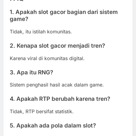
1. Apakah slot gacor bagian dari sistem
game?
Tidak, itu istilah komunitas.
2. Kenapa slot gacor menjadi tren?
Karena viral di komunitas digital.
3. Apa itu RNG?
Sistem penghasil hasil acak dalam game.
4. Apakah RTP berubah karena tren?
Tidak, RTP bersifat statistik.
5. Apakah ada pola dalam slot?