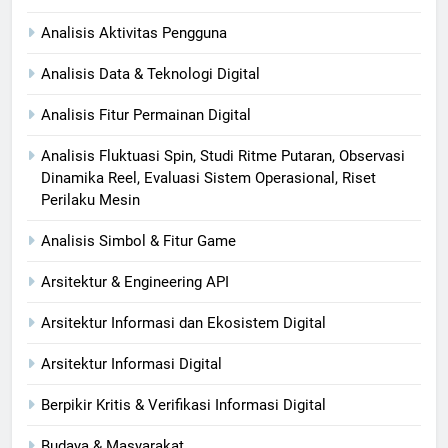
Analisis Aktivitas Pengguna
Analisis Data & Teknologi Digital
Analisis Fitur Permainan Digital
Analisis Fluktuasi Spin, Studi Ritme Putaran, Observasi
Dinamika Reel, Evaluasi Sistem Operasional, Riset
Perilaku Mesin
Analisis Simbol & Fitur Game
Arsitektur & Engineering API
Arsitektur Informasi dan Ekosistem Digital
Arsitektur Informasi Digital
Berpikir Kritis & Verifikasi Informasi Digital
Budaya & Masyarakat