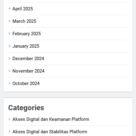
April 2025
March 2025
February 2025
January 2025
December 2024
November 2024
October 2024
Categories
Akses Digital dan Keamanan Platform
Akses Digital dan Stabilitas Platform