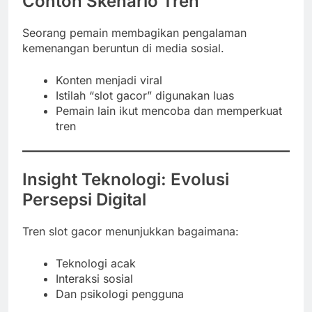
Contoh Skenario Tren
Seorang pemain membagikan pengalaman
kemenangan beruntun di media sosial.
Konten menjadi viral
Istilah “slot gacor” digunakan luas
Pemain lain ikut mencoba dan memperkuat
tren
Insight Teknologi: Evolusi
Persepsi Digital
Tren slot gacor menunjukkan bagaimana:
Teknologi acak
Interaksi sosial
Dan psikologi pengguna