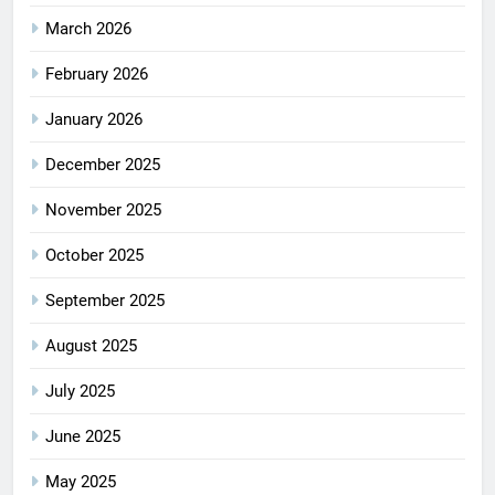
March 2026
February 2026
January 2026
December 2025
November 2025
October 2025
September 2025
August 2025
July 2025
June 2025
May 2025