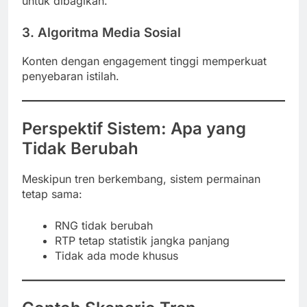
untuk dibagikan.
3. Algoritma Media Sosial
Konten dengan engagement tinggi memperkuat
penyebaran istilah.
Perspektif Sistem: Apa yang
Tidak Berubah
Meskipun tren berkembang, sistem permainan
tetap sama:
RNG tidak berubah
RTP tetap statistik jangka panjang
Tidak ada mode khusus