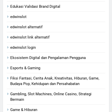
Edukasi Validasi Brand Digital
edwinslot
edwinslot alternatif
edwinslot link alternatif
edwinslot login
Ekosistem Digital dan Pengalaman Pengguna
Esports & Gaming
Fiksi Fantasi, Cerita Anak, Kreativitas, Hiburan, Game,
Budaya Pop, Kehidupan dan Persahabatan
Gambling, Slot Machines, Online Casino, Strategi
Bermain
Game & Hiburan