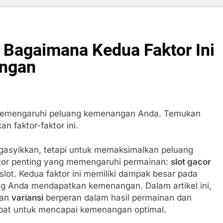
: Bagaimana Kedua Faktor Ini
ngan
mengaruhi peluang kemenangan Anda. Temukan
n faktor-faktor ini.
gasyikkan, tetapi untuk memaksimalkan peluang
or penting yang memengaruhi permainan:
slot gacor
lot. Kedua faktor ini memiliki dampak besar pada
 Anda mendapatkan kemenangan. Dalam artikel ini,
an
variansi
berperan dalam hasil permainan dan
pat untuk mencapai kemenangan optimal.