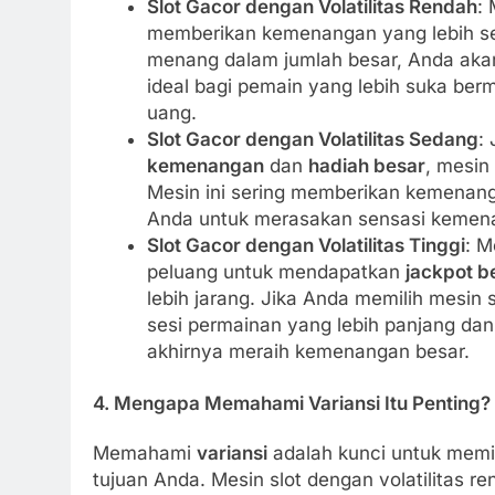
Slot Gacor dengan Volatilitas Rendah
: 
memberikan kemenangan yang lebih ser
menang dalam jumlah besar, Anda ak
ideal bagi pemain yang lebih suka be
uang.
Slot Gacor dengan Volatilitas Sedang
:
kemenangan
dan
hadiah besar
, mesin
Mesin ini sering memberikan kemena
Anda untuk merasakan sensasi kemenan
Slot Gacor dengan Volatilitas Tinggi
: M
peluang untuk mendapatkan
jackpot b
lebih jarang. Jika Anda memilih mesin s
sesi permainan yang lebih panjang da
akhirnya meraih kemenangan besar.
4.
Mengapa Memahami Variansi Itu Penting?
Memahami
variansi
adalah kunci untuk memi
tujuan Anda. Mesin slot dengan volatilitas r