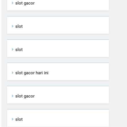
slot gacor
slot
slot
slot gacor hari ini
slot gacor
slot