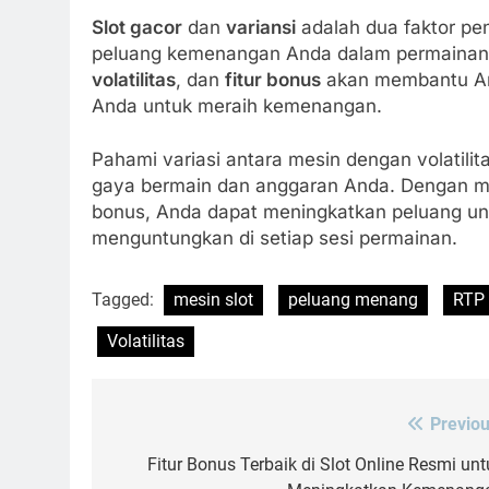
Slot gacor
dan
variansi
adalah dua faktor p
peluang kemenangan Anda dalam permainan s
volatilitas
, dan
fitur bonus
akan membantu And
Anda untuk meraih kemenangan.
Pahami variasi antara mesin dengan volatilit
gaya bermain dan anggaran Anda. Dengan mem
bonus, Anda dapat meningkatkan peluang un
menguntungkan di setiap sesi permainan.
Tagged:
mesin slot
peluang menang
RTP
Volatilitas
Previou
Post
navigation
Fitur Bonus Terbaik di Slot Online Resmi unt