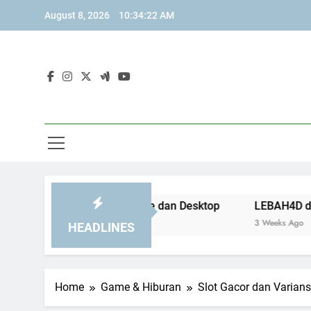
Skip
August 8, 2026
10:34:23 AM
to
content
Vi
Dapatkan 
Perangkat Mobile dan Desktop
LEBAH4D dengan Struktur
3 Weeks Ago
HEADLINES
Home
Game & Hiburan
Slot Gacor dan Varia