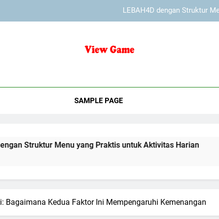
LEBAH4D dengan Struktur Men
KAYA787 dengan Struktur Infor
Cara Memahami Fitur 
ew Game
Panduan Menjelajahi EDWINSLOT m
Ulasan Dan Panduan Lengkap Untuk Game Favorit Anda Di View 
LEBAH4D dengan Struktur Men
SAMPLE PAGE
KAYA787 dengan Struktur Infor
Cara Memahami Fitur 
 Menu yang Praktis untuk Aktivitas Harian
KAYA787 de
3 Weeks Ago
nsi: Bagaimana Kedua Faktor Ini Mempengaruhi Kemenangan