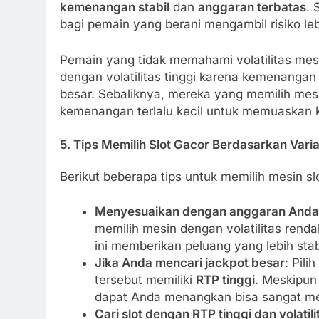
kemenangan stabil
dan
anggaran terbatas
. 
bagi pemain yang berani mengambil risiko le
Pemain yang tidak memahami volatilitas mes
dengan volatilitas tinggi karena kemenangan 
besar. Sebaliknya, mereka yang memilih mes
kemenangan terlalu kecil untuk memuaskan 
5.
Tips Memilih Slot Gacor Berdasarkan Varia
Berikut beberapa tips untuk memilih mesin s
Menyesuaikan dengan anggaran Anda
memilih mesin dengan volatilitas ren
ini memberikan peluang yang lebih sta
Jika Anda mencari jackpot besar
: Pili
tersebut memiliki
RTP tinggi
. Meskipun
dapat Anda menangkan bisa sangat m
Cari slot dengan RTP tinggi dan volatil