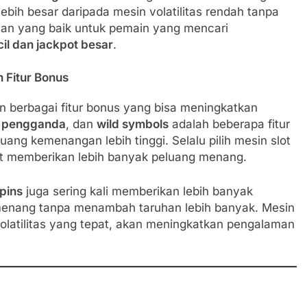
ih besar daripada mesin volatilitas rendah tanpa
ilihan yang baik untuk pemain yang mencari
l dan jackpot besar
.
 Fitur Bonus
berbagai fitur bonus yang bisa meningkatkan
,
pengganda
, dan
wild symbols
adalah beberapa fitur
ng kemenangan lebih tinggi. Selalu pilih mesin slot
 memberikan lebih banyak peluang menang.
spins
juga sering kali memberikan lebih banyak
menang tanpa menambah taruhan lebih banyak. Mesin
n volatilitas yang tepat, akan meningkatkan pengalaman