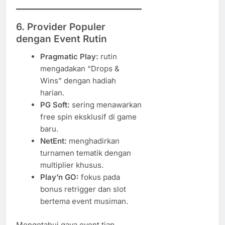
6. Provider Populer
dengan Event Rutin
Pragmatic Play:
rutin
mengadakan “Drops &
Wins” dengan hadiah
harian.
PG Soft:
sering menawarkan
free spin eksklusif di game
baru.
NetEnt:
menghadirkan
turnamen tematik dengan
multiplier khusus.
Play’n GO:
fokus pada
bonus retrigger dan slot
bertema event musiman.
Mengetahui gaya event tiap