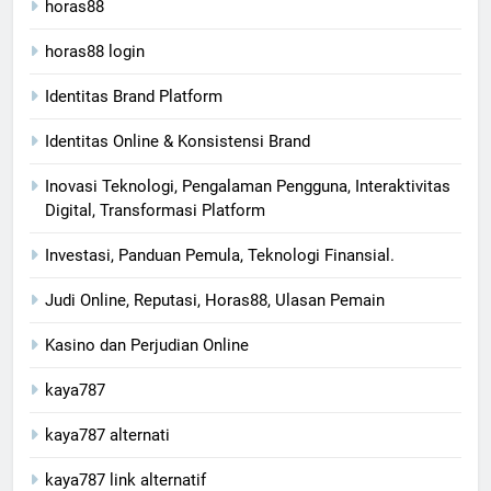
horas88
horas88 login
Identitas Brand Platform
Identitas Online & Konsistensi Brand
Inovasi Teknologi, Pengalaman Pengguna, Interaktivitas
Digital, Transformasi Platform
Investasi, Panduan Pemula, Teknologi Finansial.
Judi Online, Reputasi, Horas88, Ulasan Pemain
Kasino dan Perjudian Online
kaya787
kaya787 alternati
kaya787 link alternatif