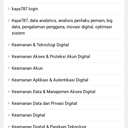
kaya787 login
Kaya787, data analytics, analisis perilaku pemain, big
data, pengalaman pengguna, inovasi digital, optimasi
sistem
Keamanan & Teknologi Digital
Keamanan Akses & Proteksi Akun Digital
Keamanan Akun
Keamanan Aplikasi & Autentikasi Digital
Keamanan Data & Manajemen Akses Digital
Keamanan Data dan Privasi Digital
Keamanan Digital
Keamanan Digital & Panduan Teknologi