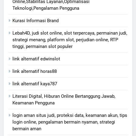
Online,Stabilitas Layanan,Optimalisasi
Teknologi,Pengalaman Pengguna
Kurasi Informasi Brand
Lebah4D, judi slot online, slot terpercaya, permainan judi,
strategi menang, platform slot, perjudian online, RTP
tinggi, permainan slot populer
link alternatif edwinslot
link alternatif horas88
link alternatif kaya787
Literasi Digital, Hiburan Online Bertanggung Jawab,
Keamanan Pengguna
login aman situs judi, proteksi data, keamanan akun, tips
login online, pengalaman bermain nyaman, strategi
bermain aman