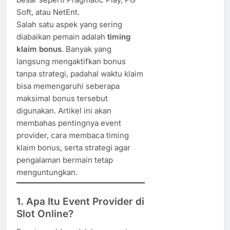
Soft, atau NetEnt.
Salah satu aspek yang sering
diabaikan pemain adalah
timing
klaim bonus
. Banyak yang
langsung mengaktifkan bonus
tanpa strategi, padahal waktu klaim
bisa memengaruhi seberapa
maksimal bonus tersebut
digunakan. Artikel ini akan
membahas pentingnya event
provider, cara membaca timing
klaim bonus, serta strategi agar
pengalaman bermain tetap
menguntungkan.
1. Apa Itu Event Provider di
Slot Online?