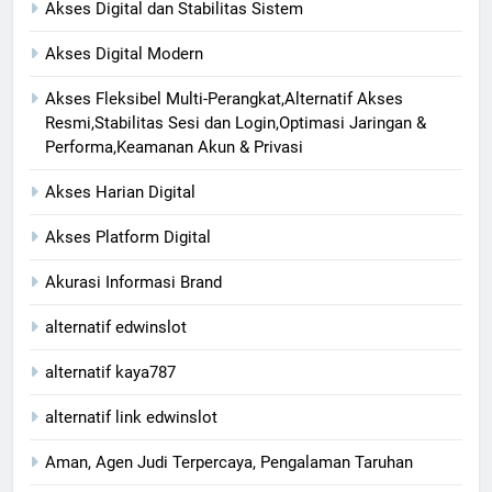
Akses Digital dan Stabilitas Sistem
Akses Digital Modern
Akses Fleksibel Multi-Perangkat,Alternatif Akses
Resmi,Stabilitas Sesi dan Login,Optimasi Jaringan &
Performa,Keamanan Akun & Privasi
Akses Harian Digital
Akses Platform Digital
Akurasi Informasi Brand
alternatif edwinslot
alternatif kaya787
alternatif link edwinslot
Aman, Agen Judi Terpercaya, Pengalaman Taruhan