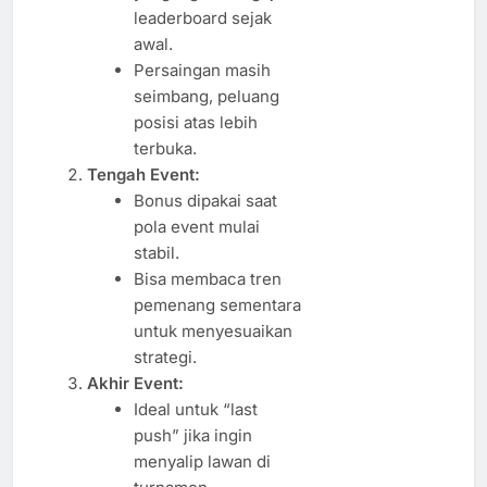
leaderboard sejak
awal.
Persaingan masih
seimbang, peluang
posisi atas lebih
terbuka.
Tengah Event:
Bonus dipakai saat
pola event mulai
stabil.
Bisa membaca tren
pemenang sementara
untuk menyesuaikan
strategi.
Akhir Event:
Ideal untuk “last
push” jika ingin
menyalip lawan di