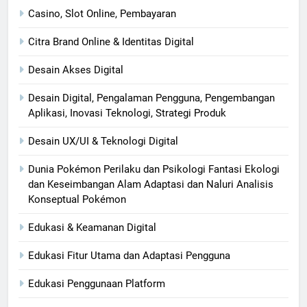
Casino, Slot Online, Pembayaran
Citra Brand Online & Identitas Digital
Desain Akses Digital
Desain Digital, Pengalaman Pengguna, Pengembangan
Aplikasi, Inovasi Teknologi, Strategi Produk
Desain UX/UI & Teknologi Digital
Dunia Pokémon Perilaku dan Psikologi Fantasi Ekologi
dan Keseimbangan Alam Adaptasi dan Naluri Analisis
Konseptual Pokémon
Edukasi & Keamanan Digital
Edukasi Fitur Utama dan Adaptasi Pengguna
Edukasi Penggunaan Platform