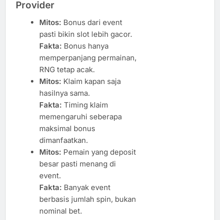
Provider
Mitos:
Bonus dari event
pasti bikin slot lebih gacor.
Fakta:
Bonus hanya
memperpanjang permainan,
RNG tetap acak.
Mitos:
Klaim kapan saja
hasilnya sama.
Fakta:
Timing klaim
memengaruhi seberapa
maksimal bonus
dimanfaatkan.
Mitos:
Pemain yang deposit
besar pasti menang di
event.
Fakta:
Banyak event
berbasis jumlah spin, bukan
nominal bet.