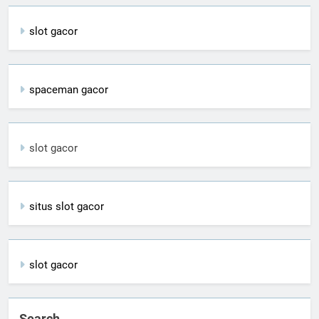
slot gacor
spaceman gacor
slot gacor
situs slot gacor
slot gacor
Search