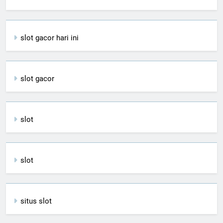
slot gacor hari ini
slot gacor
slot
slot
situs slot