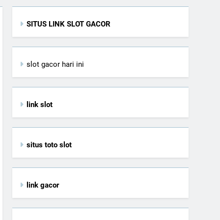
SITUS LINK SLOT GACOR
slot gacor hari ini
link slot
situs toto slot
link gacor