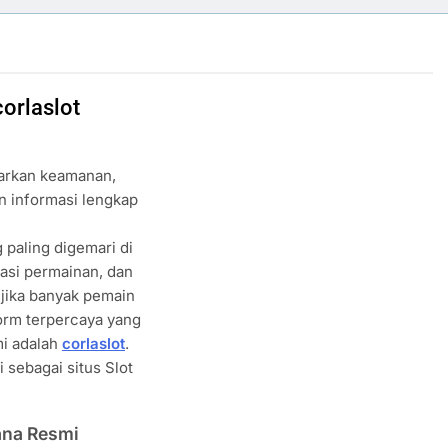
corlaslot
warkan keamanan,
 informasi lengkap
 paling digemari di
iasi permainan, dan
jika banyak pemain
orm terpercaya yang
i adalah
corlaslot
.
 sebagai situs Slot
ana Resmi