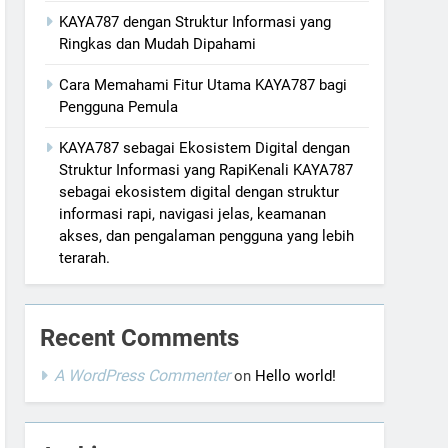
KAYA787 dengan Struktur Informasi yang
Ringkas dan Mudah Dipahami
Cara Memahami Fitur Utama KAYA787 bagi
Pengguna Pemula
KAYA787 sebagai Ekosistem Digital dengan
Struktur Informasi yang RapiKenali KAYA787
sebagai ekosistem digital dengan struktur
informasi rapi, navigasi jelas, keamanan
akses, dan pengalaman pengguna yang lebih
terarah.
Recent Comments
A WordPress Commenter
on
Hello world!