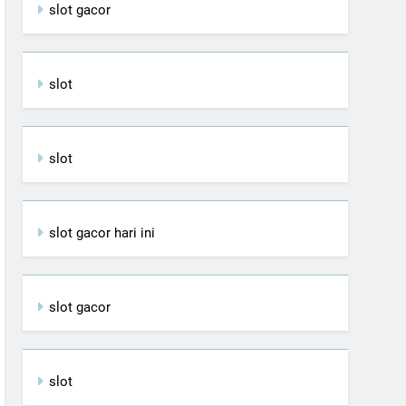
slot gacor
slot
slot
slot gacor hari ini
slot gacor
slot