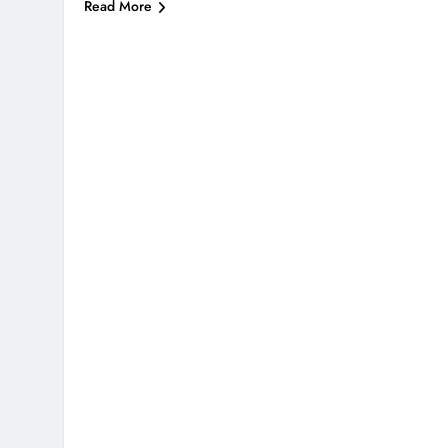
Read More