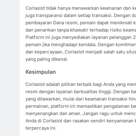
Corlaslot tidak hanya menawarkan keamanan dan k
juga transparansi dalam setiap transaksi. Dengan
pembayaran Dana resmi, pemain dapat menikmati 
dan penarikan tanpa khawatir terhadap risiko keam
Platform ini juga menyediakan layanan pelanggan
pemain jika menghadapi kendala. Dengan komitmen 
dan kepercayaan, Corlaslot menjadi salah satu situ
yang paling dikenal.
Kesimpulan
Corlaslot adalah pilihan terbaik bagi Anda yang men
resmi dengan layanan berkualitas tinggi. Dengan b
yang ditawarkan, mulai dari keamanan transaksi hin
permainan, platform ini memastikan pengalaman b
menyenangkan dan aman. Jangan ragu untuk men
Anda di Corlaslot dan rasakan sendiri kenyamanan 
terpercaya ini.