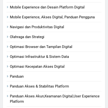
Mobile Experience dan Desain Platform Digital
Mobile Experience, Akses Digital, Panduan Pengguna
Navigasi dan Produktivitas Digital
Olahraga dan Strategi
Optimasi Browser dan Tampilan Digital
Optimasi Infrastruktur & Sistem Data
Optimasi Kecepatan Akses Digital
Panduan
Panduan Akses & Stabilitas Platform
Panduan Akses Akun,Keamanan Digital,User Experience
Platform