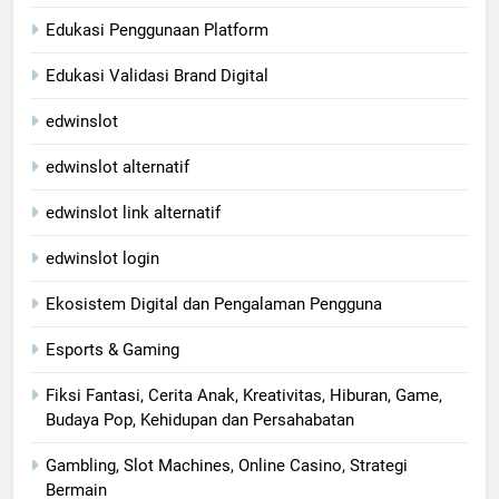
Edukasi Penggunaan Platform
Edukasi Validasi Brand Digital
edwinslot
edwinslot alternatif
edwinslot link alternatif
edwinslot login
Ekosistem Digital dan Pengalaman Pengguna
Esports & Gaming
Fiksi Fantasi, Cerita Anak, Kreativitas, Hiburan, Game,
Budaya Pop, Kehidupan dan Persahabatan
Gambling, Slot Machines, Online Casino, Strategi
Bermain