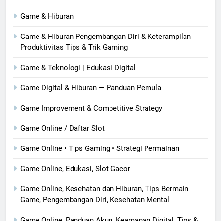
Game & Hiburan
Game & Hiburan Pengembangan Diri & Keterampilan
Produktivitas Tips & Trik Gaming
Game & Teknologi | Edukasi Digital
Game Digital & Hiburan — Panduan Pemula
Game Improvement & Competitive Strategy
Game Online / Daftar Slot
Game Online • Tips Gaming • Strategi Permainan
Game Online, Edukasi, Slot Gacor
Game Online, Kesehatan dan Hiburan, Tips Bermain
Game, Pengembangan Diri, Kesehatan Mental
Game Online, Panduan Akun, Keamanan Digital, Tips &