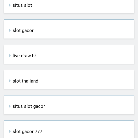
situs slot
slot gacor
live draw hk
slot thailand
situs slot gacor
slot gacor 777