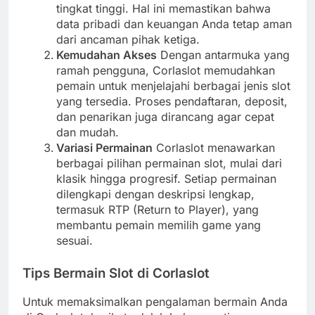
tingkat tinggi. Hal ini memastikan bahwa
data pribadi dan keuangan Anda tetap aman
dari ancaman pihak ketiga.
Kemudahan Akses
Dengan antarmuka yang
ramah pengguna, Corlaslot memudahkan
pemain untuk menjelajahi berbagai jenis slot
yang tersedia. Proses pendaftaran, deposit,
dan penarikan juga dirancang agar cepat
dan mudah.
Variasi Permainan
Corlaslot menawarkan
berbagai pilihan permainan slot, mulai dari
klasik hingga progresif. Setiap permainan
dilengkapi dengan deskripsi lengkap,
termasuk RTP (Return to Player), yang
membantu pemain memilih game yang
sesuai.
Tips Bermain Slot di Corlaslot
Untuk memaksimalkan pengalaman bermain Anda