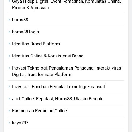
Gaya Hidup Digital, Event Ramadhan, Komunitas Online,
Promo & Apresiasi
horas88
horas88 login
Identitas Brand Platform
Identitas Online & Konsistensi Brand
Inovasi Teknologi, Pengalaman Pengguna, Interaktivitas
Digital, Transformasi Platform
Investasi, Panduan Pemula, Teknologi Finansial.
Judi Online, Reputasi, Horas88, Ulasan Pemain
Kasino dan Perjudian Online
kaya787