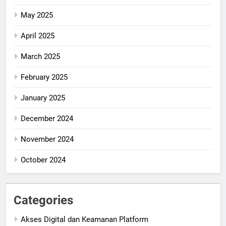
May 2025
April 2025
March 2025
February 2025
January 2025
December 2024
November 2024
October 2024
Categories
Akses Digital dan Keamanan Platform