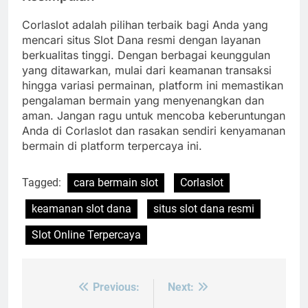
Corlaslot adalah pilihan terbaik bagi Anda yang
mencari situs Slot Dana resmi dengan layanan
berkualitas tinggi. Dengan berbagai keunggulan
yang ditawarkan, mulai dari keamanan transaksi
hingga variasi permainan, platform ini memastikan
pengalaman bermain yang menyenangkan dan
aman. Jangan ragu untuk mencoba keberuntungan
Anda di Corlaslot dan rasakan sendiri kenyamanan
bermain di platform terpercaya ini.
Tagged:
cara bermain slot
Corlaslot
keamanan slot dana
situs slot dana resmi
Slot Online Terpercaya
Previous:
Next:
Post