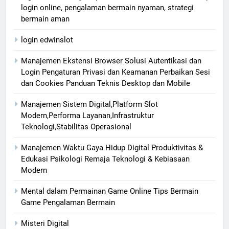
login online, pengalaman bermain nyaman, strategi
bermain aman
login edwinslot
Manajemen Ekstensi Browser Solusi Autentikasi dan
Login Pengaturan Privasi dan Keamanan Perbaikan Sesi
dan Cookies Panduan Teknis Desktop dan Mobile
Manajemen Sistem Digital,Platform Slot
Modern,Performa Layanan,Infrastruktur
Teknologi,Stabilitas Operasional
Manajemen Waktu Gaya Hidup Digital Produktivitas &
Edukasi Psikologi Remaja Teknologi & Kebiasaan
Modern
Mental dalam Permainan Game Online Tips Bermain
Game Pengalaman Bermain
Misteri Digital