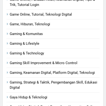
Trik, Tutorial Login
Game Online, Tutorial, Teknologi Digital
Game, Hiburan, Teknologi
Gaming & Komunitas
Gaming & Lifestyle
Gaming & Technology
Gaming Skill Improvement & Micro Control
Gaming, Keamanan Digital, Platform Digital, Teknologi
Gaming, Strategi & Taktik, Pengembangan Skill, Edukasi
Digital
Gaya Hidup & Teknologi