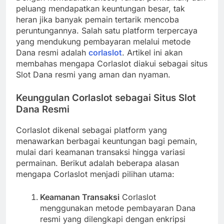
peluang mendapatkan keuntungan besar, tak
heran jika banyak pemain tertarik mencoba
peruntungannya. Salah satu platform terpercaya
yang mendukung pembayaran melalui metode
Dana resmi adalah
corlaslot
. Artikel ini akan
membahas mengapa Corlaslot diakui sebagai situs
Slot Dana resmi yang aman dan nyaman.
Keunggulan Corlaslot sebagai Situs Slot
Dana Resmi
Corlaslot dikenal sebagai platform yang
menawarkan berbagai keuntungan bagi pemain,
mulai dari keamanan transaksi hingga variasi
permainan. Berikut adalah beberapa alasan
mengapa Corlaslot menjadi pilihan utama:
Keamanan Transaksi
Corlaslot
menggunakan metode pembayaran Dana
resmi yang dilengkapi dengan enkripsi