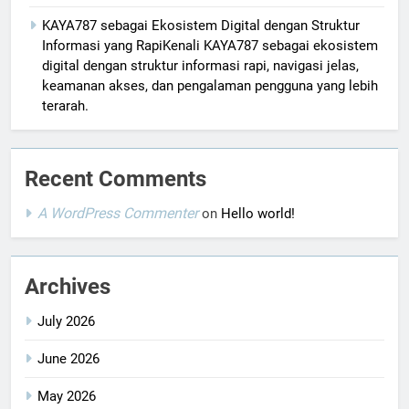
KAYA787 sebagai Ekosistem Digital dengan Struktur
Informasi yang RapiKenali KAYA787 sebagai ekosistem
digital dengan struktur informasi rapi, navigasi jelas,
keamanan akses, dan pengalaman pengguna yang lebih
terarah.
Recent Comments
A WordPress Commenter
on
Hello world!
Archives
July 2026
June 2026
May 2026