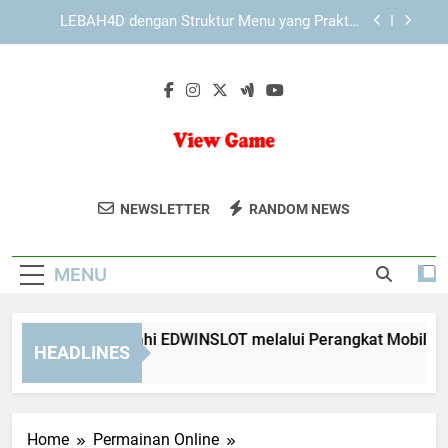
Skip
KAYA787 dengan Struktur Informasi yang Ringkas
to
dan Mudah Dipahami
content
Cara Memahami Fitur Utama KAYA787 bagi
Pengguna Pemula
Panduan Menjelajahi EDWINSLOT melalui
Perangkat Mobile dan Desktop
LEBAH4D dengan Struktur Menu yang Praktis
untuk Aktivitas Harian
View Game
Dapatkan Ulasan Dan Panduan Lengkap
KAYA787 dengan Struktur Informasi yang Ringkas
NEWSLETTER
RANDOM NEWS
dan Mudah Dipahami
Untuk Game Favorit Anda Di View Game.
Cara Memahami Fitur Utama KAYA787 bagi
Temukan Berita Terbaru, Tips, Dan Trik
Pengguna Pemula
MENU
Game Di Sini!
duan Menjelajahi EDWINSLOT melalui Perangkat Mobile dan 
HEADLINES
eeks Ago
Home
Permainan Online