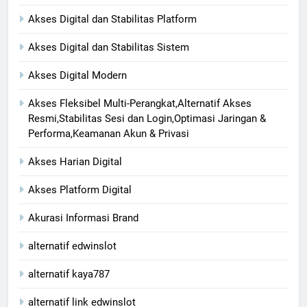
Akses Digital dan Stabilitas Platform
Akses Digital dan Stabilitas Sistem
Akses Digital Modern
Akses Fleksibel Multi-Perangkat,Alternatif Akses
Resmi,Stabilitas Sesi dan Login,Optimasi Jaringan &
Performa,Keamanan Akun & Privasi
Akses Harian Digital
Akses Platform Digital
Akurasi Informasi Brand
alternatif edwinslot
alternatif kaya787
alternatif link edwinslot