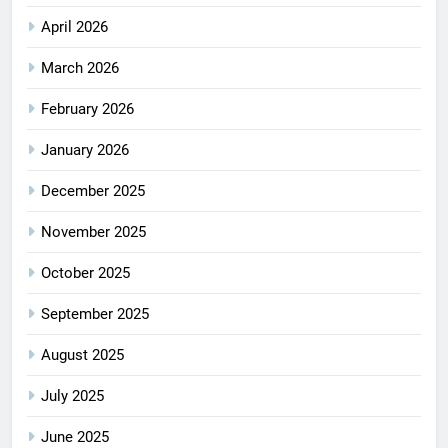
April 2026
March 2026
February 2026
January 2026
December 2025
November 2025
October 2025
September 2025
August 2025
July 2025
June 2025